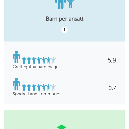
Barn per ansatt
5,9
Grettegutua barnehage
5,7
Søndre Land kommune