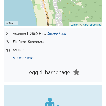
500 m
Leaflet
| ©
OpenStreetMap
Åsvegen 1,
2860 Hov,
Søndre Land
Eierform:
Kommunal
54 barn
Vis mer info
Legg til barnehage