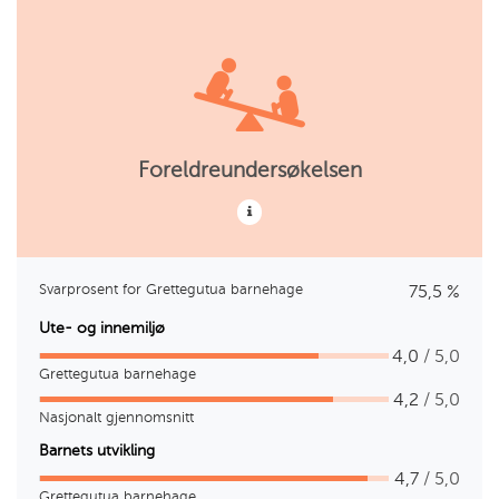
Foreldreundersøkelsen
Svarprosent for Grettegutua barnehage
75,5 %
Ute- og innemiljø
4,0
/ 5,0
Grettegutua barnehage
4,2
/ 5,0
Nasjonalt gjennomsnitt
Barnets utvikling
4,7
/ 5,0
Grettegutua barnehage